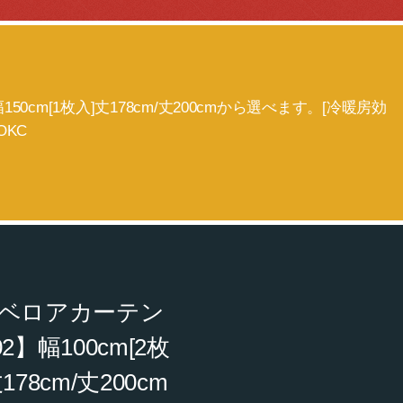
150cm[1枚入]丈178cm/丈200cmから選べます。[冷暖房効
OKC
り]ベロアカーテン
】幅100cm[2枚
178cm/丈200cm