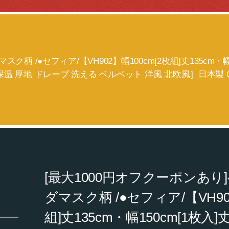
柄 /●セフィア/【VH902】幅100cm[2枚組]丈135cm・幅
保温 厚地 ドレープ 洗える ベルベット 洋風 北欧風］日本製 
[最大1000円オフクーポンあ
ダマスク柄 /●セフィア/【VH902
組]丈135cm・幅150cm[1枚入]丈