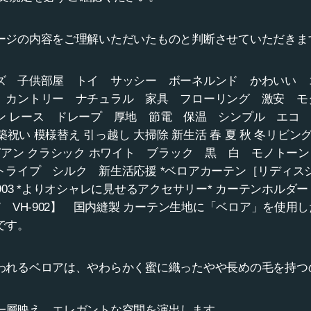
ージの内容をご理解いただいたものと判断させていただきま
ズ 子供部屋 トイ サッシー ボーネルンド かわいい 
 カントリー ナチュラル 家具 フローリング 激安 モ
ン レース ドレープ 厚地 節電 保温 シンプル エコ 
祝い 模様替え 引っ越し 大掃除 新生活 春 夏 秋 冬リビング
ロピアン クラシック ホワイト ブラック 黒 白 モノト
ライプ シルク 新生活応援 *ベロアカーテン［リディスシリー
VH903 *よりオシャレに見せるアクセサリー* カーテンホルダ
/ VH-902】 国内縫製 カーテン生地に「ベロア」を使用
です。
われるベロアは、やわらかく蜜に織ったやや長めの毛を持つ
一層映え、エレガントな空間を演出します。