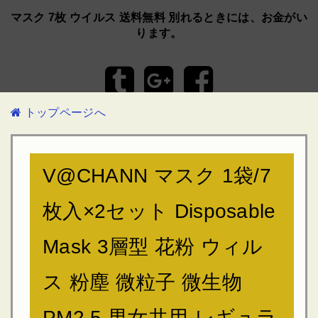
マスク 7枚 ウイルス 送料無料 別れるときには、お金がい
ります。
トップページへ
V@CHANN マスク 1袋/7
枚入×2セット Disposable
Mask 3層型 花粉 ウィル
ス 粉塵 微粒子 微生物
PM2.5 男女共用 レギュラ