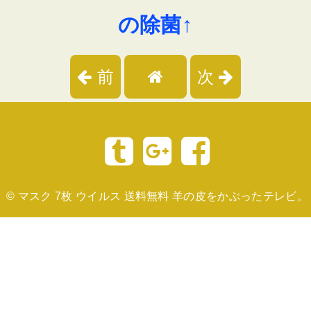
の除菌↑
前
次
©
マスク 7枚 ウイルス 送料無料 羊の皮をかぶったテレビ。