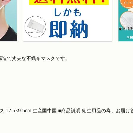
層構造で丈夫な不織布マスクです。
イズ 17.5×9.5cm 生産国中国 ■商品説明 衛生用品の為、